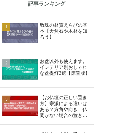
記事ランキング
数珠の材質えらびの基
本【天然石や木材を知
ろう】
お盆以外も使えます。
インテリア別おしゃれ
な盆提灯3選【床置版】
【お仏壇の正しい置き
方】宗派による違いは
ある？方角や向き、仏
間がない場合の置き場
所を解説