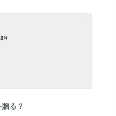
の意味
を贈る？