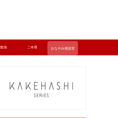
お数珠
ご本尊
おなやみ相談室