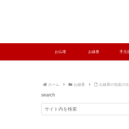
お仏壇
お線香
手元
ホーム
お線香
お線香の包装の仕
search