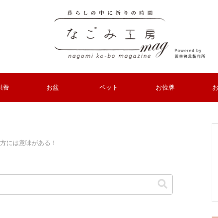
供養
お盆
ペット
お位牌
方には意味がある！